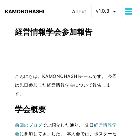
arrow_drop_down
v1.0.3
KAMONOHASHI
About
Tog
men
経営情報学会参加報告
こんにちは。KAMONOHASHIチームです。 今回
は先日参加した経営情報学会について報告しま
す。
学会概要
前回のブログ
でご紹介した通り、 先日
経営情報学
会
に参加してきました。 本大会では、ポスターセ